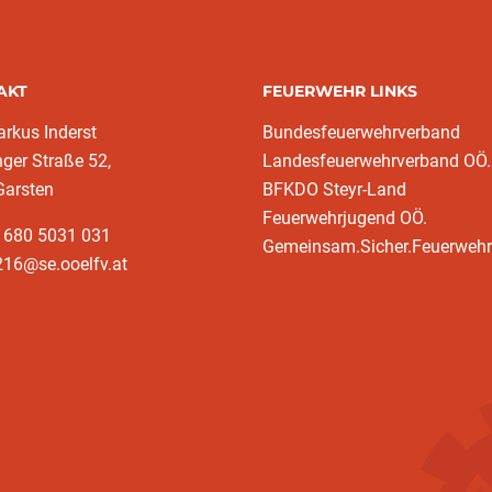
AKT
FEUERWEHR LINKS
rkus Inderst
Bundesfeuerwehrverband
nger Straße 52,
Landesfeuerwehrverband OÖ.
Garsten
BFKDO Steyr-Land
Feuerwehrjugend OÖ.
3 680 5031 031
Gemeinsam.Sicher.Feuerwehr
216@se.ooelfv.at