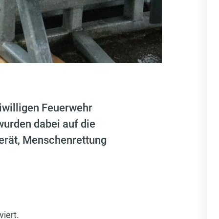
iwilligen Feuerwehr
urden dabei auf die
erät, Menschenrettung
iert.