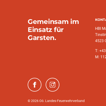
Gemeinsam im
KONT
Einsatz für
HBI Ma
Tinsti
Garsten.
4523 
T: +4
M: 11
(neues Fenster)
(neues Fenster)
© 2026 Oö. Landes-Feuerwehrverband